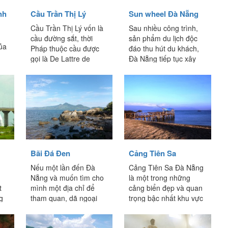
nh
Cầu Trần Thị Lý
Sun wheel Đà Nẵng
Cầu Trần Thị Lý vốn là
Sau nhiều công trình,
cầu đường sắt, thời
sản phẩm du lịch độc
ủa
Pháp thuộc cầu được
đáo thu hút du khách,
gọi là De Lattre de
Đà Nẵng tiếp tục xây
Tassigny, sau đó đổi
dựng Công viên Châu Á
ênh
tên thành...
–...
ột
Bãi Đá Đen
Cảng Tiên Sa
Nếu một lần đến Đà
Cảng Tiên Sa Đà Nẵng
Nẵng và muốn tìm cho
là một trong những
t
mình một địa chỉ để
cảng biển đẹp và quan
g
tham quan, dã ngoại
trọng bậc nhất khu vực
cùng nhóm bạn thì Bãi
Trung Bộ. Không chỉ là
Đá...
cảng...