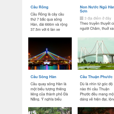
Cầu Rồng
Non Nước Ngũ Hà
Sơn
Cầu Rồng là cây cầu
3 địa điểm ở đây
thứ 7 bắc qua sông
Theo truyền thuyết c
Hàn, dài 666m và rộng
người Chăm, thuở xa
37.5m với 6 làn xe
xưa có một lão ngư
chạy. Cầu được chính
sống giữa bãi cát m
thức...
mông bên bờ biển. M
hôm, lão...
Cầu Sông Hàn
Cầu Thuận Phước
Cầu quay sông Hàn là
Dù là nhìn từ góc độ
một biểu tượng thiêng
nào thì cầu Thuận
liêng của thành phố Đà
Phước đều mang mộ
Nẵng. Ý nghĩa biểu
dáng vẻ hiện đại, lộn
tượng ấy không chỉ ẩn
lẫy và đầy quyến rũ.
chứa trong đó...
Cây...