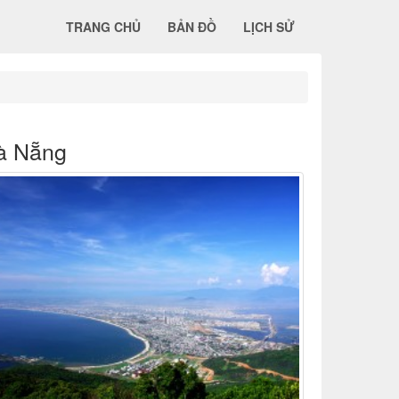
TRANG CHỦ
BẢN ĐỒ
LỊCH SỬ
à Nẵng