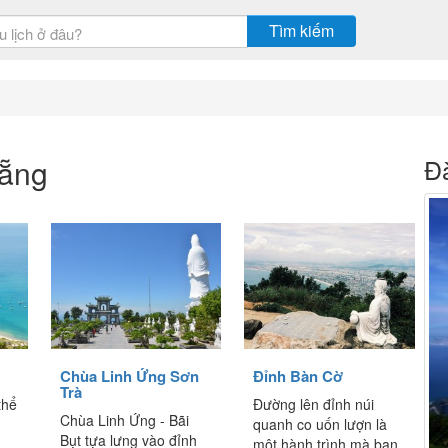
Tìm kiếm
Nẵng
Đ
Chùa Linh Ứng Sơn
Đỉnh Bàn Cờ
Trà
thể
Đường lên đỉnh núi
Chùa Linh Ứng - Bãi
quanh co uốn lượn là
Bụt tựa lưng vào đỉnh
một hành trình mà bạn