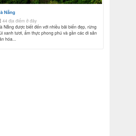
à Nẵng
44 địa điểm ở đây
à Nẵng được biết đến với nhiều bãi biển đẹp, rừng
úi xanh tươi, ẩm thực phong phú và gần các di sản
ăn hóa...