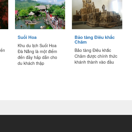
Suối Hoa
Bảo tàng Điêu khắc
Chăm
Khu du lịch Suối Hoa
đến
Bảo tàng Điêu khắc
Đà Nẵng là một điểm
Chăm được chính thức
đến đầy hấp dẫn cho
khánh thành vào đầu
du khách thập
u
năm 1919 tuy nhiên,
phương. Thiên nhiên đã
hơn 20 năm trước đó,
ban tặng cho nơi...
người ta đã tập...