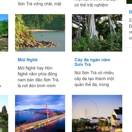
Sơn Trà vững chãi, mặt
có thể trải nghiệm
nhìn ra biển Đông bao
nhiều cảnh quan tươi
Đ
la, xa xa bên tả...
đẹp và thơ...
Đ
n
v
Mũi Nghê
Cây đa ngàn năm
Sơn Trà
Mũi Nghê hay Hòn
Núi Sơn Trà có nhiều
Nghê nằm phía đông
cây đa tạo thành một
nam bán đảo Sơn Trà,
quần thể đa, trong
à
là nơi đón bình minh
quần thể này có 1 cây
đầu tiên của TP Đà
đa rất đẹp với nhiều...
Nẵng. Theo...