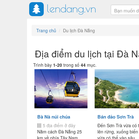
lendang.vn
Trang chủ
Du lịch Đà Nẵng
Địa điểm du lịch tại Đà 
Trình bày
1-20
trong số
44
mục.
Bà Nà núi chúa
Bán đảo Sơn Trà
5 địa điểm ở đây
Đến Sơn Trà vừa có 
Nằm cách Đà Nẵng 25
lên rừng, xuống biển
km về phía Tây Nam,
vừa có thể vào sâu