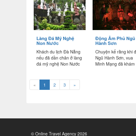
Làng Đá Mỹ Nghệ
Động Âm Phủ Ngũ
Non Nước
Hành Sơn
Khách du lịch Đà Nẵng
Chuyện kể rằng khi 
nếu đã dần chân ở làng
Ngũ Hành Sơn, vua
đá mỹ nghệ Non Nước
Minh Mạng đã khám
sẽ thấy những tác
phá ra hang động sâ
phẩm tuyệt vời đầy
thăm thẳm. Vì đây là
tinh...
hang động...
«
1
2
3
»
© Online Travel Agency 2026