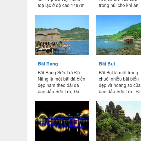
toạ lạc ở độ cao 1487m
trong núi cho khỉ ăn
so với mực nước biển,
vừa có thể câu cá...
Bà Nà được mệnh...
Bãi Rạng
Bãi Bụt
Bãi Rạng Sơn Trà Đà
Bãi Bụt là một trong
Nẵng là một bãi đá biển
chuỗi nhiều bãi biển
đẹp nằm theo dải đá
đẹp và hoang sơ của
bán đảo Sơn Trà, Đà
bán đảo Sơn Trà - Đ
Nẵng. Một thắng
Nẵng. Người ta ví
cảnh...
von,...