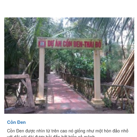
Cồn Đen
Cồn Đen được nhìn từ trên cao nó giống như một hòn đảo nhỏ
với dải cát dài được bồi đắp bởi biển cả mênh...