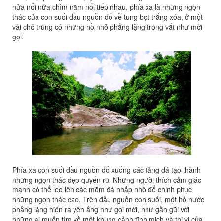
nửa nổi nửa chìm nằm nối tiếp nhau, phía xa là những ngọn
thác của con suối đầu nguồn đổ về tung bọt trắng xóa, ở một
vài chỗ trũng có những hồ nhỏ phẳng lặng trong vắt như mời
gọi.
Phía xa con suối đầu nguồn đổ xuống các tảng đá tạo thành
những ngọn thác đẹp quyến rũ. Những người thích cảm giác
mạnh có thể leo lên các mõm đá nhấp nhô để chinh phục
những ngọn thác cao. Trên đầu nguồn con suối, một hồ nước
phẳng lặng hiện ra yên ắng như gọi mời, như gần gũi với
những ai muốn tìm về một khung cảnh tĩnh mịch và thi vị của