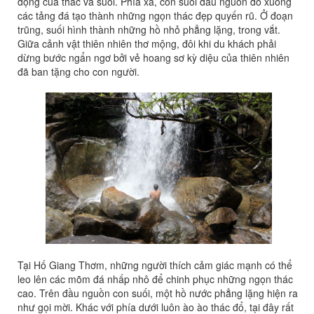
động của thác và suối. Phía xa, con suối đầu nguồn đổ xuống
các tảng đá tạo thành những ngọn thác đẹp quyến rũ. Ở đoạn
trũng, suối hình thành những hồ nhỏ phẳng lặng, trong vắt.
Giữa cảnh vật thiên nhiên thơ mộng, đôi khi du khách phải
dừng bước ngẩn ngơ bởi vẻ hoang sơ kỳ diệu của thiên nhiên
đã ban tặng cho con người.
Tại Hố Giang Thơm, những người thích cảm giác mạnh có thể
leo lên các mõm đá nhấp nhô để chinh phục những ngọn thác
cao. Trên đầu nguồn con suối, một hồ nước phẳng lặng hiện ra
như gọi mời. Khác với phía dưới luôn ào ào thác đổ, tại đây rất