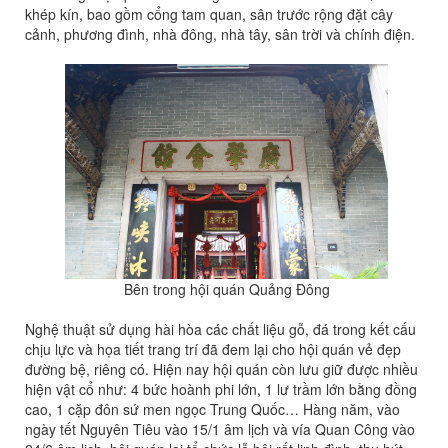
khép kín, bao gồm cổng tam quan, sân trước rộng đặt cây
cảnh, phương đình, nhà đông, nhà tây, sân trời và chính điện.
Bên trong hội quán Quảng Đông
Nghệ thuật sử dụng hài hòa các chất liệu gỗ, đá trong kết cấu
chịu lực và họa tiết trang trí đã đem lại cho hội quán vẻ đẹp
đường bệ, riêng có. Hiện nay hội quán còn lưu giữ được nhiều
hiện vật cổ như: 4 bức hoành phi lớn, 1 lư trầm lớn bằng đồng
cao, 1 cặp đôn sứ men ngọc Trung Quốc… Hàng năm, vào
ngày tết Nguyên Tiêu vào 15/1 âm lịch và vía Quan Công vào