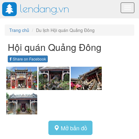
lendang.vn
Toggl
navig
Trang chủ
Du lịch Hội quán Quảng Đông
Hội quán Quảng Đông
Share on Facebook
Mở bản đồ